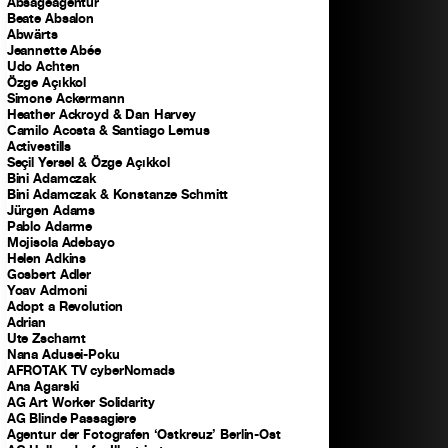
Absageagentur
Beate Absalon
Abwärts
Jeannette Abée
Udo Achten
Özge Açıkkol
Simone Ackermann
Heather Ackroyd & Dan Harvey
Camilo Acosta & Santiago Lemus
Activestills
Seçil Yersel & Özge Açıkkol
Bini Adamczak
Bini Adamczak & Konstanze Schmitt
Jürgen Adams
Pablo Adarme
Mojisola Adebayo
Helen Adkins
Gosbert Adler
Yoav Admoni
Adopt a Revolution
Adrian
Ute Zscharnt
Nana Adusei-Poku
AFROTAK TV cyberNomads
Ana Agarski
AG Art Worker Solidarity
AG Blinde Passagiere
Agentur der Fotografen ‘Ostkreuz’ Berlin-Ost