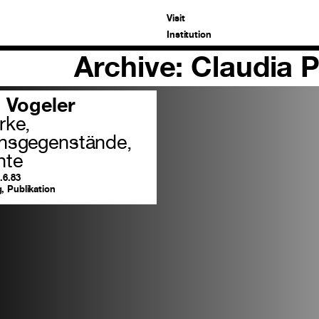
Visit
Institution
Archive: Claudia 
h Vogeler
rke,
hsgegenstände,
nte
.6.83
, Publikation