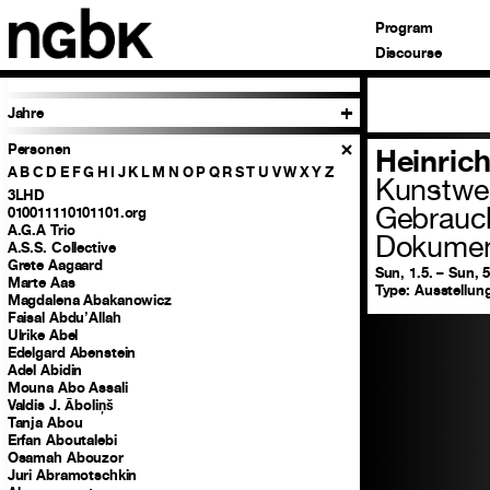
Program
Discourse
Jahre
Personen
Heinric
A
B
C
D
E
F
G
H
I
J
K
L
M
N
O
P
Q
R
S
T
U
V
W
X
Y
Z
Kunstwe
3LHD
Gebrauc
010011110101101.org
A.G.A Trio
Dokume
A.S.S. Collective
Grete Aagaard
Sun, 1.5. – Sun, 5
Marte Aas
Type:
Ausstellung
Magdalena Abakanowicz
Faisal Abdu’Allah
Ulrike Abel
Edelgard Abenstein
Adel Abidin
Mouna Abo Assali
Valdis J. Āboliņš
Tanja Abou
Erfan Aboutalebi
Osamah Abouzor
Juri Abramotschkin