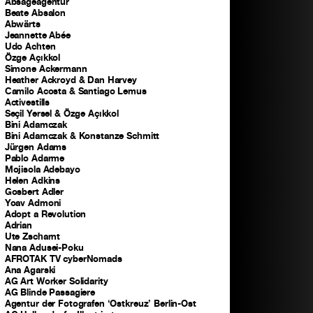
Absageagentur
Beate Absalon
Abwärts
Jeannette Abée
Udo Achten
Özge Açıkkol
Simone Ackermann
Heather Ackroyd & Dan Harvey
Camilo Acosta & Santiago Lemus
Activestills
Seçil Yersel & Özge Açıkkol
Bini Adamczak
Bini Adamczak & Konstanze Schmitt
Jürgen Adams
Pablo Adarme
Mojisola Adebayo
Helen Adkins
Gosbert Adler
Yoav Admoni
Adopt a Revolution
Adrian
Ute Zscharnt
Nana Adusei-Poku
AFROTAK TV cyberNomads
Ana Agarski
AG Art Worker Solidarity
AG Blinde Passagiere
Agentur der Fotografen ‘Ostkreuz’ Berlin-Ost