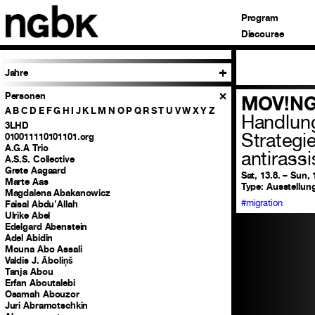
Program
Discourse
Jahre
Personen
MOV!NG
A
B
C
D
E
F
G
H
I
J
K
L
M
N
O
P
Q
R
S
T
U
V
W
X
Y
Z
Handlun
3LHD
Strategi
010011110101101.org
A.G.A Trio
antirass
A.S.S. Collective
Grete Aagaard
Sat, 13.8. – Sun, 
Marte Aas
Type:
Ausstellung
Magdalena Abakanowicz
#migration
Faisal Abdu’Allah
Ulrike Abel
Edelgard Abenstein
Adel Abidin
Mouna Abo Assali
Valdis J. Āboliņš
Tanja Abou
Erfan Aboutalebi
Osamah Abouzor
Juri Abramotschkin