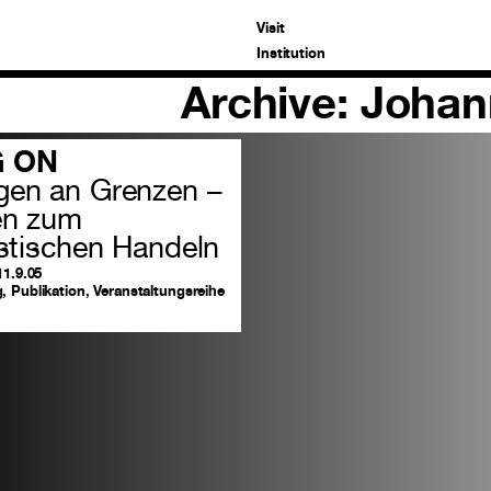
Visit
Institution
Archive: Joha
 ON
gen an Grenzen –
en zum
istischen Handeln
11.9.05
, Publikation, Veranstaltungsreihe