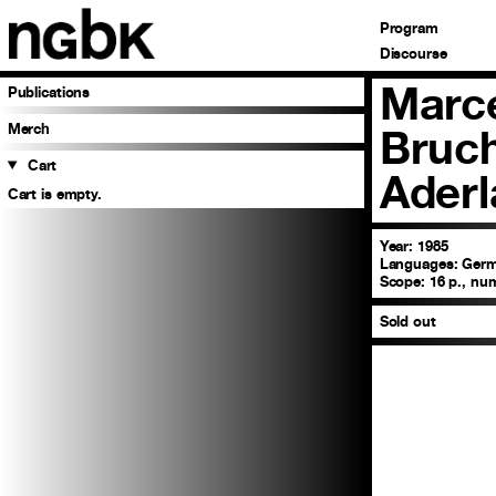
Program
Discourse
Marc
Publications
Merch
Bruch
Cart
Aderl
Cart is empty.
Year: 1985
Languages:
Ger
Scope:
16 p., nu
Sold out