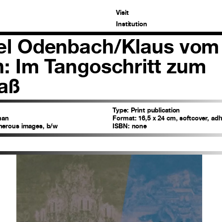
Visit
Institution
el Odenbach/Klaus vom
: Im Tangoschritt zum
aß
Type:
Print publication
man
Format:
16,5 x 24 cm, softcover, adh
merous images, b/w
ISBN:
none