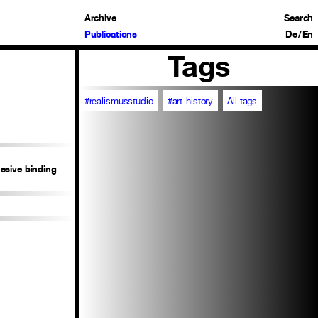
Archive
Search
Publications
De
/
En
Tags
#realismusstudio
#art-history
All tags
esive binding