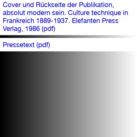
Cover und Rückseite der Publikation,
absolut modern sein. Culture technique in
Frankreich 1889-1937. Elefanten Press
Verlag, 1986 (pdf)
Pressetext (pdf)