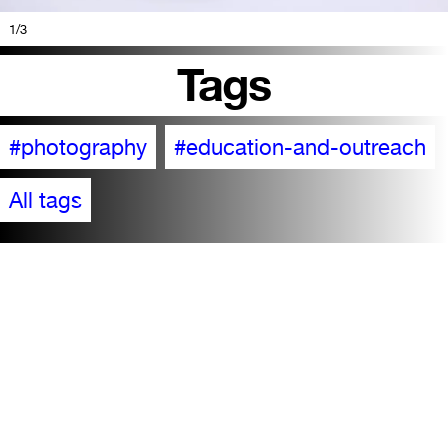
1
/3
Tags
#photography
#education-and-outreach
All tags
Accessibility
Visit