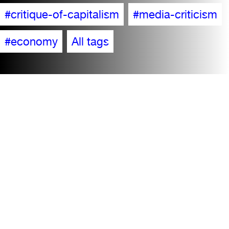
#critique-of-capitalism
#media-criticism
#economy
All tags
Accessibility
Visit
Contact + team
Press