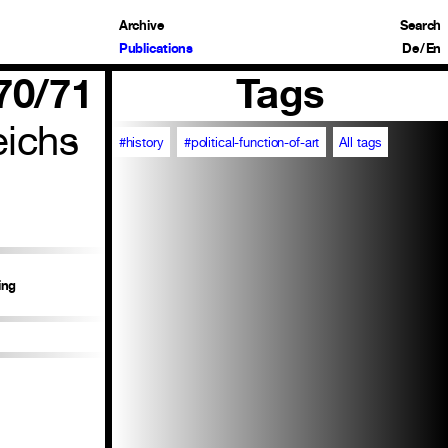
Archive
Search
Publications
De
/
En
870/71
Tags
eichs
#history
#political-function-of-art
All tags
ing