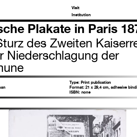
Visit
Institution
ische Plakate in Paris 1
turz des Zweiten Kaiserr
ur Niederschlagung der
une
Type:
Print publication
man
Format:
21 x 29,4 cm, adhesive bind
ISBN:
none