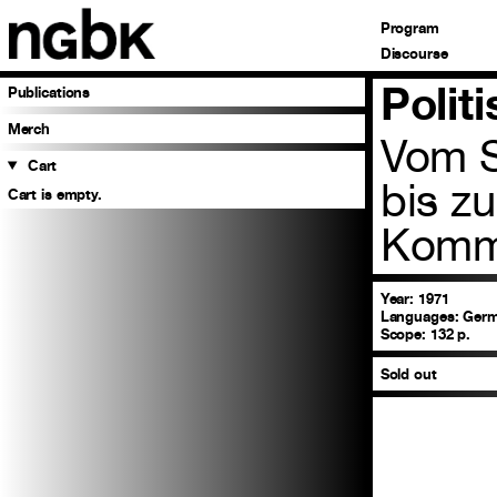
Program
Discourse
Polit
Publications
Merch
Vom S
Cart
bis z
Cart is empty.
Komm
Year: 1971
Languages:
Ger
Scope:
132 p.
Sold out