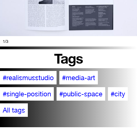
1
/3
Tags
#realismusstudio
#media-art
#single-position
#public-space
#city
All tags