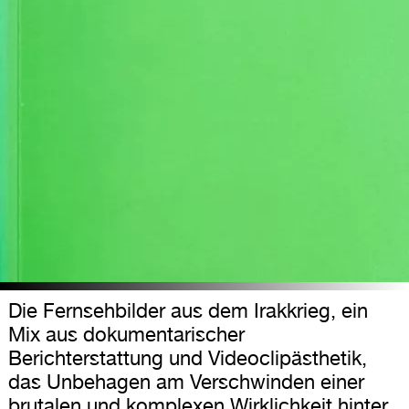
Die Fernsehbilder aus dem Irakkrieg, ein
Mix aus dokumentarischer
Berichterstattung und Videoclipästhetik,
das Unbehagen am Verschwinden einer
brutalen und komplexen Wirklichkeit hinter