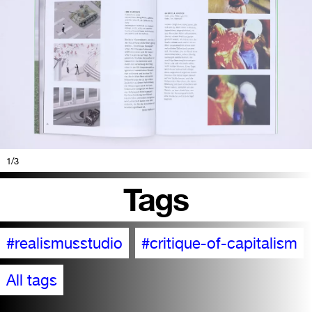
1
/3
Tags
#realismusstudio
#critique-of-capitalism
All tags