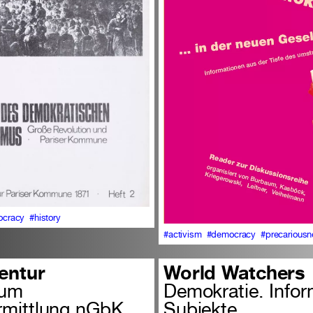
cracy
#history
#activism
#democracy
#precarious
entur
World Watchers
ium
Demokratie. Infor
rmittlung nGbK
Subjekte