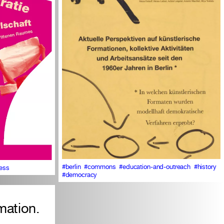
#berlin
#commons
#education-and-outreach
#history
ness
#democracy
mation.