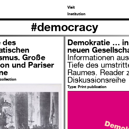
Visit
Institution
#democracy
 des
Demokratie … in
tischen
neuen Gesellscha
ismus. Große
Informationen aus
ion und Pariser
Tiefe des umstrit
ne
Raumes. Reader 
Diskussionsreihe
collection
Type:
Print publication