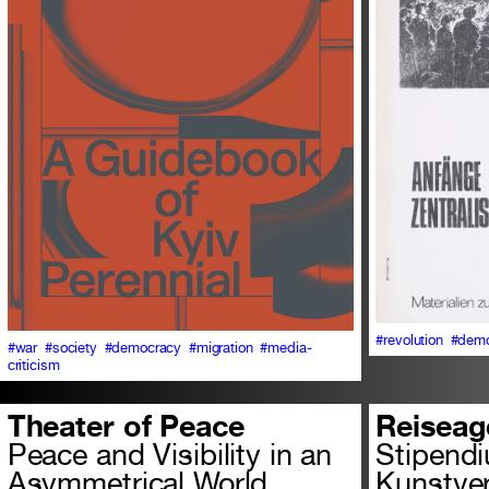
#revolution
#demo
#war
#society
#democracy
#migration
#media-
criticism
Theater of Peace
Reiseag
Peace and Visibility in an
Stipend
Asymmetrical World
Kunstve