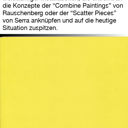
die Konzepte der “Combine Paintings” von
Rauschenberg oder der “Scatter Pieces”
von Serra anknüpfen und auf die heutige
Situation zuspitzen.