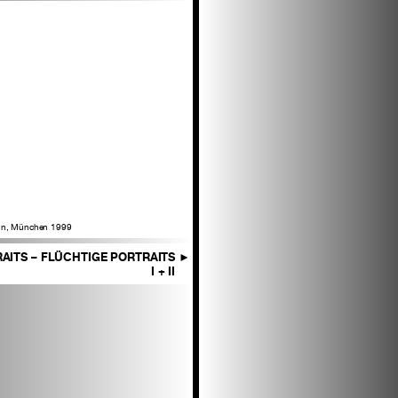
mann, München 1999
AITS – FLÜCHTIGE PORTRAITS
►
I + II