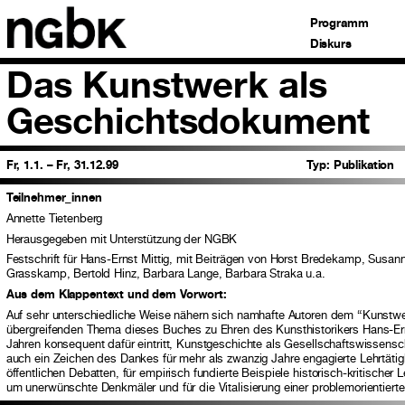
Programm
Diskurs
Das Kunstwerk als
Geschichtsdokument
Fr, 1.1. – Fr, 31.12.99
Typ:
Publikation
Teilnehmer_innen
Annette Tietenberg
Herausgegeben mit Unterstützung der NGBK
Festschrift für Hans-Ernst Mittig, mit Beiträgen von Horst Bredekamp, Susan
Grasskamp, Bertold Hinz, Barbara Lange, Barbara Straka u.a.
Aus dem Klappentext und dem Vorwort:
Auf sehr unterschiedliche Weise nähern sich namhafte Autoren dem “Kunst
übergreifenden Thema dieses Buches zu Ehren des Kunsthistorikers Hans-Erns
Jahren konsequent dafür eintritt, Kunstgeschichte als Gesellschaftswissensch
auch ein Zeichen des Dankes für mehr als zwanzig Jahre engagierte Lehrtätigk
öffentlichen Debatten, für empirisch fundierte Beispiele historisch-kritischer 
um unerwünschte Denkmäler und für die Vitalisierung einer problemorientiert