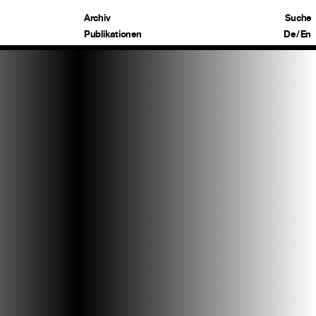
Archiv
Suche
Publikationen
De
/
En