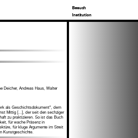
Besuch
Institution
ne Deicher, Andreas Haus, Walter
werk als Geschichtsdokument”, dem
t Mittig […], der seit den sechziger
aft zu praktizieren. So ist das Buch
eit, für wache Präsenz in
Lektüre, für kluge Argumente im Streit
en Kunstgeschichte.