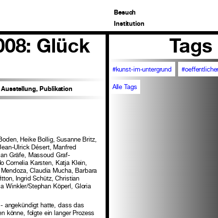
Besuch
Institution
008: Glück
Tags
#kunst-im-untergrund
#oeffentliche
Alle Tags
Ausstellung, Publikation
den, Heike Bollig, Susanne Britz,
ean-Ulrick Désert, Manfred
stian Gräfe, Massoud Graf-
o Cornelia Karsten, Katja Klein,
ie Mendoza, Claudia Mucha, Barbara
tton, Ingrid Schütz, Christian
 Winkler/Stephan Köperl, Gloria
- angekündigt hatte, dass das
 könne, folgte ein langer Prozess