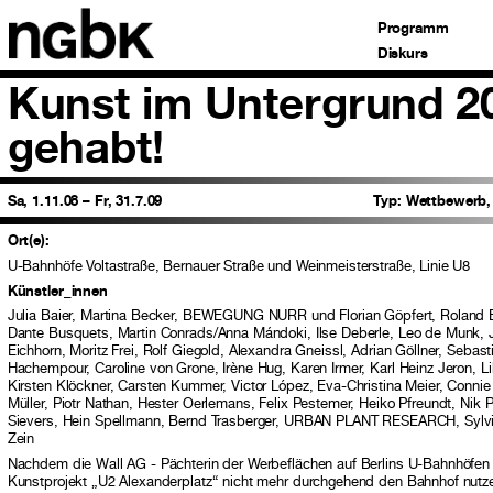
Programm
Diskurs
Kunst im Untergrund 2
gehabt!
Sa, 1.11.08 – Fr, 31.7.09
Typ:
Wettbewerb, 
Ort(e):
U-Bahnhöfe Voltastraße, Bernauer Straße und Weinmeisterstraße, Linie U8
Künstler_innen
Julia Baier, Martina Becker, BEWEGUNG NURR und Florian Göpfert, Roland Bo
Dante Busquets, Martin Conrads/Anna Mándoki, Ilse Deberle, Leo de Munk, J
Eichhorn, Moritz Frei, Rolf Giegold, Alexandra Gneissl, Adrian Göllner, Seba
Hachempour, Caroline von Grone, Irène Hug, Karen Irmer, Karl Heinz Jeron, Lil
Kirsten Klöckner, Carsten Kummer, Victor López, Eva-Christina Meier, Conn
Müller, Piotr Nathan, Hester Oerlemans, Felix Pestemer, Heiko Pfreundt, Nik Pi
Sievers, Hein Spellmann, Bernd Trasberger, URBAN PLANT RESEARCH, Sylvia
Zein
Nachdem die Wall AG - Pächterin der Werbeflächen auf Berlins U-Bahnhöfen 
Kunstprojekt „U2 Alexanderplatz“ nicht mehr durchgehend den Bahnhof nutzen