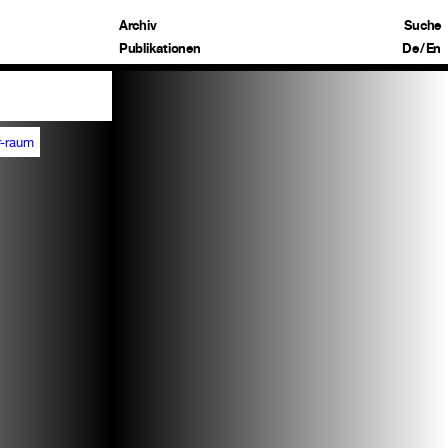
Archiv
Suche
Publikationen
De
/
En
r-raum