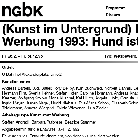
Programm
Diskurs
(Kunst im Untergrund) 
Werbung 1993: Hund ist
Fr, 26.2. – Fr, 31.12.93
Typ:
Wettbewerb, 
Ort(e):
U-Bahnhof Alexanderplatz, Linie 2
Künstler_innen
Andreas Bartels, U.d. Bauer, Tony Beilby, Kurt Buchwald, Norbert Dahms, Der 
Hermann Flint, Svenja Hehner, Stefan Hofer, Caroline Hohmann, Andreas Knäb
Kreuzer, Wolfgang Krolow, Mona Kuschel, Kai Lillich, Angela Lubic, Cordula
Ingrid Meyer, Jürgen Nagel, Uschi Niehaus, Eva-Maria Schön, Elisabeth Schr
Thielemann, Annette Wiegand, Sylvia Wiesener, Julia Ziegler
Arbeitsgruppe Kunst statt Werbung
Steffen Andradi, Barbara Putbrese, Beatrice Stammer
Abgabetermin für die Entwürfe: 3./4.12.1992.
Es wurden 552 Entwürfe eingreicht, von denen 32 realisiert werden.