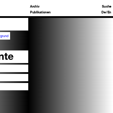
Archiv
Suche
Publikationen
De
/
En
rgrund
nte