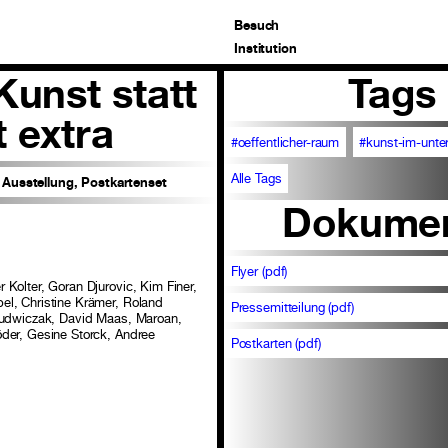
Besuch
Institution
Kunst statt
Tags
 extra
#oeffentlicher-raum
#kunst-im-unte
Alle Tags
Ausstellung, Postkartenset
Dokume
Flyer (pdf)
Kolter, Goran Djurovic, Kim Finer,
el, Christine Krämer, Roland
Pressemitteilung (pdf)
 Ludwiczak, David Maas, Maroan,
öder, Gesine Storck, Andree
Postkarten (pdf)