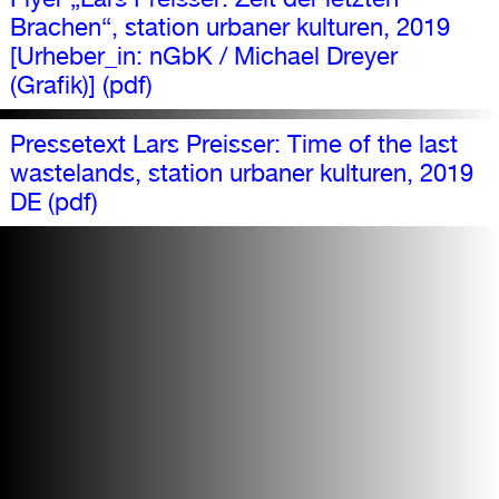
Brachen“, station urbaner kulturen, 2019
[Urheber_in: nGbK / Michael Dreyer
(Grafik)] (pdf)
Pressetext Lars Preisser: Time of the last
wastelands, station urbaner kulturen, 2019
DE (pdf)