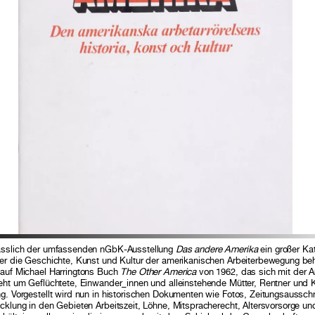
lässlich der umfassenden nGbK-Ausstellung
Das andere Amerika
ein großer Kat
der die Geschichte, Kunst und Kultur der amerikanischen Arbeiterbewegung be
 auf Michael Harringtons Buch
The Other America
von 1962, das sich mit der 
geht um Geflüchtete, Einwander_innen und alleinstehende Mütter, Rentner und
g. Vorgestellt wird nun in historischen Dokumenten wie Fotos, Zeitungsaussch
cklung in den Gebieten Arbeitszeit, Löhne, Mitspracherecht, Altersvorsorge u