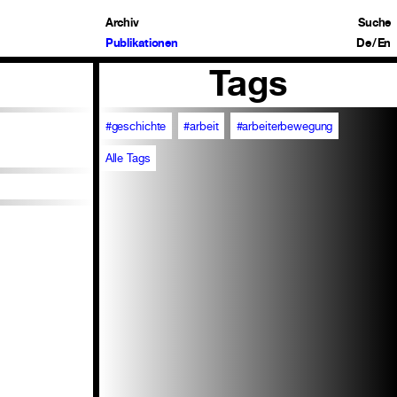
Archiv
Suche
Publikationen
De
/
En
Tags
#geschichte
#arbeit
#arbeiterbewegung
Alle Tags