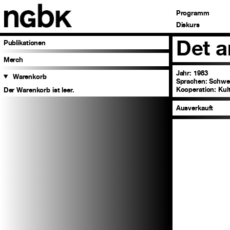
Programm
Diskurs
Det a
Publikationen
Merch
Jahr: 1983
Warenkorb
Sprachen:
Schwe
Kooperation:
Kul
Der Warenkorb ist leer.
Ausverkauft