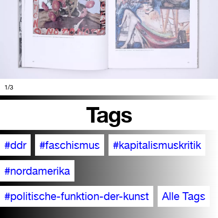
1
/3
Tags
#ddr
#faschismus
#kapitalismuskritik
#nordamerika
#politische-funktion-der-kunst
Alle Tags