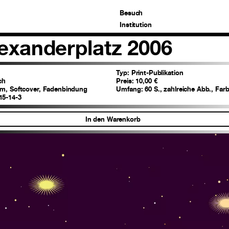
Besuch
Institution
exanderplatz 2006
Typ:
Print-Publikation
ch
Preis:
10,00 €
cm, Softcover, Fadenbindung
Umfang:
60 S., zahlreiche Abb., Fa
15-14-3
In den Warenkorb