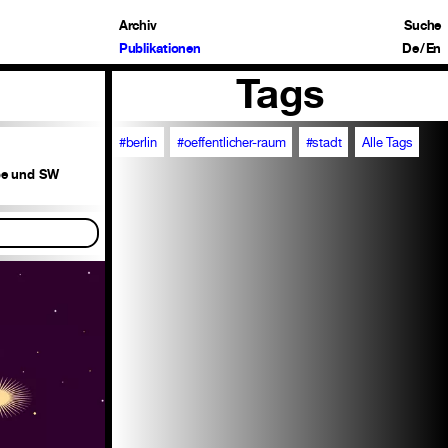
Archiv
Suche
Publikationen
De
/
En
Tags
#berlin
#oeffentlicher-raum
#stadt
Alle Tags
rbe und SW