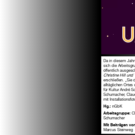
Da in diesem Jahr 
sich die Arbeitsg
öffentlich ausges
Christine Hill un
erschließen. „Sie 
alltäglichen Ortes
für Kultur André 
Schumacher, Clau
mit Installationsf
Hg.:
nGbK
Arbeitsgruppe:
Ch
Schumacher
Mit Beiträgen vo
Marcus Steinweg