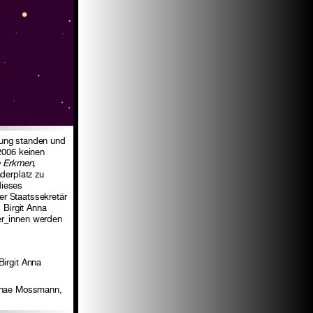
ügung standen und
2006 keinen
 Erkmen,
derplatz zu
dieses
er Staatssekretär
 Birgit Anna
er_innen werden
irgit Anna
Danae Mossmann,