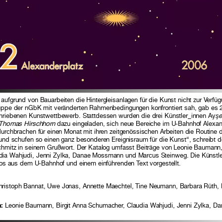
aufgrund von Bauarbeiten die Hintergleisanlagen für die Kunst nicht zur Verf
ruppe der nGbK mit veränderten Rahmenbedingungen konfrontiert sah, gab es 
chriebenen Kunstwettbewerb. Stattdessen wurden die drei Künstler_innen Ay
şe
d Thomas Hirschhorn
dazu eingeladen, sich neue Bereiche im U-Bahnhof Alexan
durchbrachen für einen Monat mit ihren zeitgenössischen Arbeiten die Routine 
 und schufen so einen ganz besonderen Ereignisraum für die Kunst“, schreibt d
Schmitz in seinem Grußwort. Der Katalog umfasst Beiträge von Leonie Baumann,
dia Wahjudi, Jenni Zylka, Danae Mossmann und Marcus Steinweg. Die Künstl
otos aus dem U-Bahnhof und einem einführenden Text vorgestellt.
ristoph Bannat, Uwe Jonas, Annette Maechtel, Tine Neumann, Barbara Rüth, B
n:
Leonie Baumann, Birgit Anna Schumacher, Claudia Wahjudi, Jenni Zylka, 