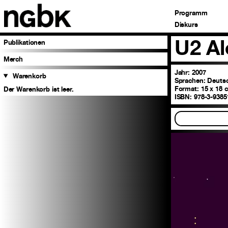
Programm
Diskurs
U2 Al
Publikationen
Merch
Jahr: 2007
Warenkorb
Sprachen:
Deuts
Format:
15 x 18 
Der Warenkorb ist leer.
ISBN:
978-3-9385