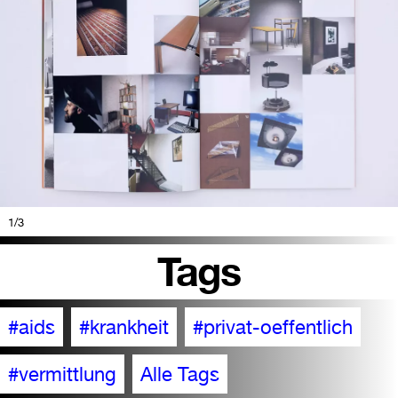
1
/3
Tags
#aids
#krankheit
#privat-oeffentlich
#vermittlung
Alle Tags