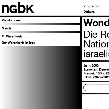
Programm
Diskurs
Wond
Publikationen
Merch
Die R
Warenkorb
Natio
Der Warenkorb ist leer.
israel
Jahr: 2003
Sprachen:
Deutsc
Format:
16,5 x 2
ISBN:
978-3-9267