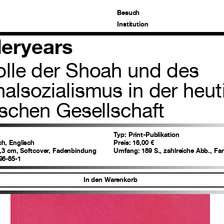
Besuch
Institution
eryears
olle der Shoah und des
nalsozialismus in der heut
ischen Gesellschaft
Typ:
Print-Publikation
h, Englisch
Preis:
16,00 €
2,3 cm, Softcover, Fadenbindung
Umfang:
189 S., zahlreiche Abb., F
96-85-1
In den Warenkorb