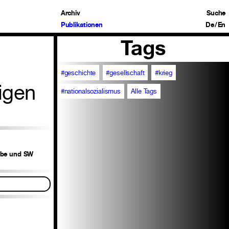
Archiv
Suche
Publikationen
De
/
En
Tags
#geschichte
#gesellschaft
#krieg
igen
#nationalsozialismus
Alle Tags
arbe und SW