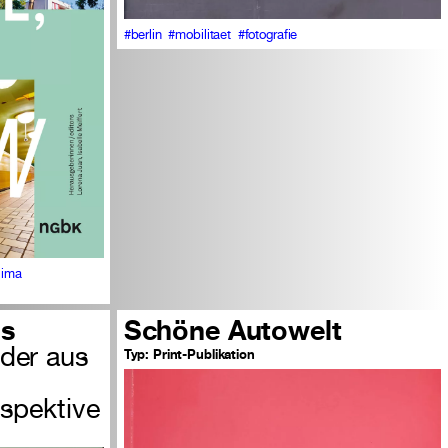
#berlin
#mobilitaet
#fotografie
lima
ds
Schöne Autowelt
nder aus
Typ:
Print-Publikation
rspektive