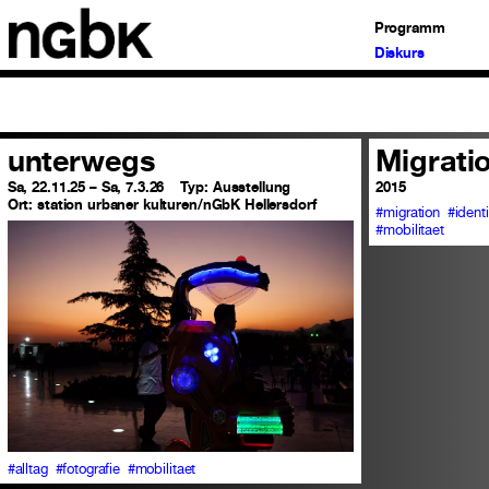
Programm
Diskurs
unterwegs
Migrati
Sa, 22.11.25 – Sa, 7.3.26
Typ:
Ausstellung
2015
Ort:
station urbaner kulturen/nGbK Hellersdorf
#migration
#identi
#mobilitaet
#alltag
#fotografie
#mobilitaet