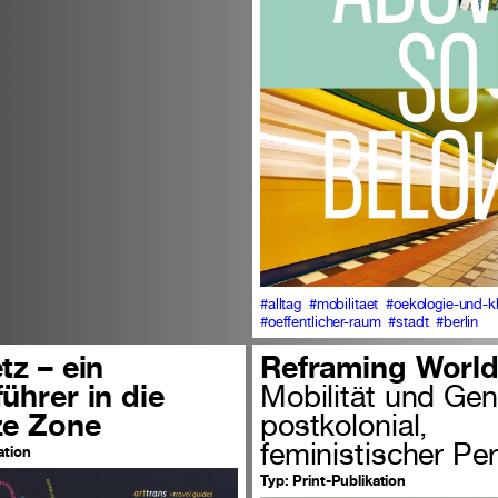
#alltag
#mobilitaet
#oekologie-und-k
#oeffentlicher-raum
#stadt
#berlin
tz – ein
Reframing Worl
ührer in die
Mobilität und Ge
ze Zone
postkolonial,
feministischer Pe
ation
Typ:
Print-Publikation