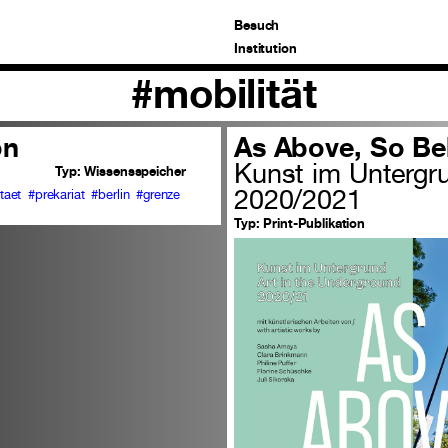
Besuch
Institution
#mobilität
on
As Above, So B
Kunst im Untergr
Typ:
Wissensspeicher
2020/2021
taet
#prekariat
#berlin
#grenze
Typ:
Print-Publikation