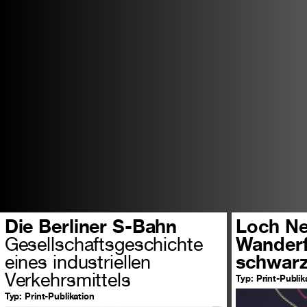
Die Berliner S-Bahn
Loch Ne
Gesellschaftsgeschichte
Wanderf
eines industriellen
schwar
Verkehrsmittels
Typ:
Print-Publik
Typ:
Print-Publikation