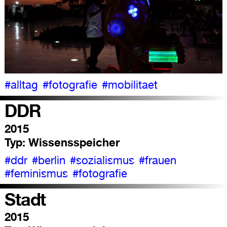
#alltag
#fotografie
#mobilitaet
DDR
2015
Typ:
Wissensspeicher
#ddr
#berlin
#sozialismus
#frauen
#feminismus
#fotografie
Stadt
2015