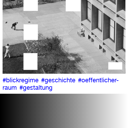
#blickregime
#geschichte
#oeffentlicher-
raum
#gestaltung