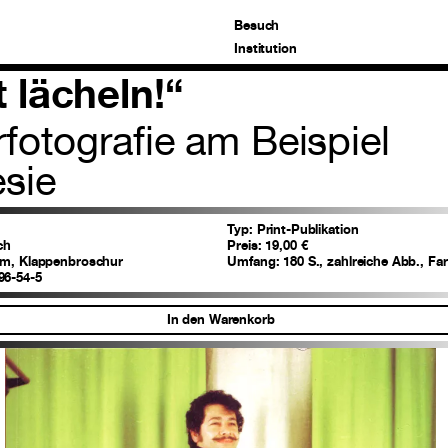
Besuch
Institution
t lächeln!“
rfotografie am Beispiel
sie
Typ:
Print-Publikation
ch
Preis:
19,00 €
cm, Klappenbroschur
Umfang:
180 S., zahlreiche Abb., F
96-54-5
In den Warenkorb