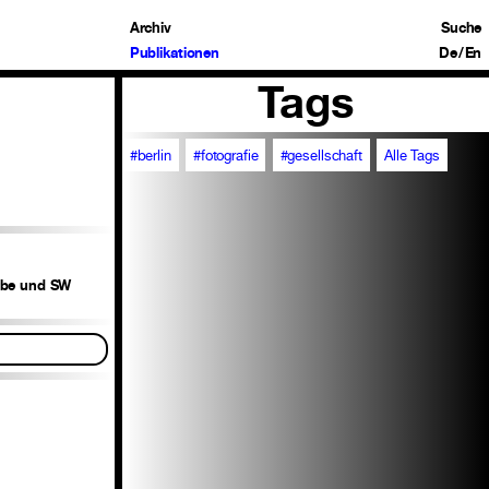
Archiv
Suche
Publikationen
De
/
En
Tags
#berlin
#fotografie
#gesellschaft
Alle Tags
arbe und SW