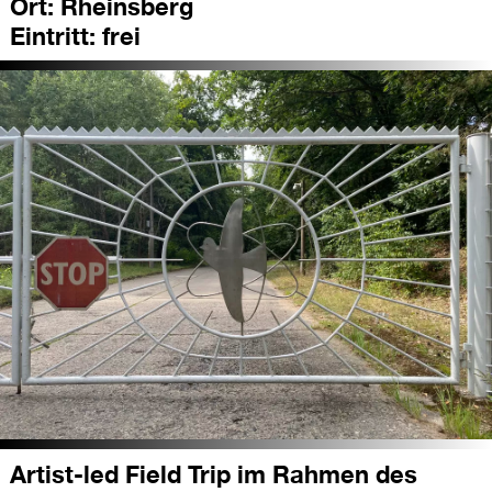
Ort:
Rheinsberg
Eintritt:
frei
Artist-led Field Trip im Rahmen des