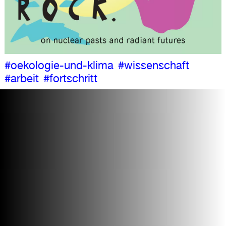
#oekologie-und-klima
#wissenschaft
#arbeit
#fortschritt