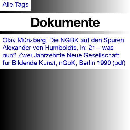
Alle Tags
Dokumente
Olav Münzberg: Die NGBK auf den Spuren
Alexander von Humboldts, in: 21 – was
nun? Zwei Jahrzehnte Neue Gesellschaft
für Bildende Kunst, nGbK, Berlin 1990 (pdf)