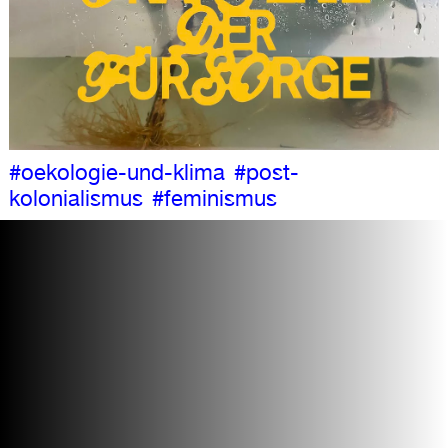
#oekologie-und-klima
#post-
kolonialismus
#feminismus