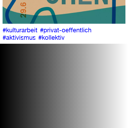
#kulturarbeit
#privat-oeffentlich
#aktivismus
#kollektiv