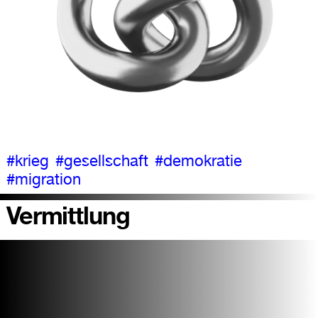
#krieg
#gesellschaft
#demokratie
#migration
Vermittlung